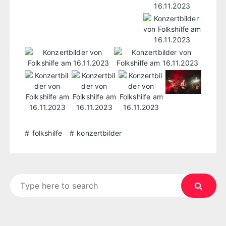
folkshilfe
konzertbilder
Search
for: