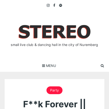
Skip
to
content
small live club & dancing hall in the city of Nuremberg
MENU
Party
F**k Forever ||