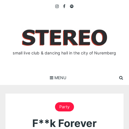
Skip
to
content
small live club & dancing hall in the city of Nuremberg
MENU
Party
F**k Forever