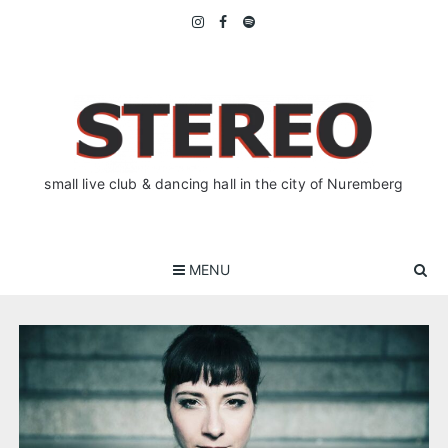
Skip
to
content
small live club & dancing hall in the city of Nuremberg
MENU