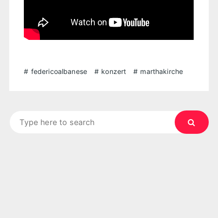
federicoalbanese
konzert
marthakirche
Search
for: