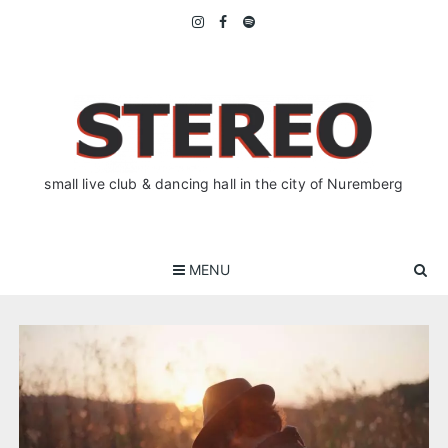
Skip
to
content
small live club & dancing hall in the city of Nuremberg
MENU