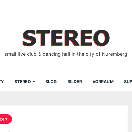
small live club & dancing hall in the city of Nuremberg
TY
STEREO
BLOG
BILDER
VORRAUM
SU
ir
Bewerbungen
Donnerstag
Wegbeschreibung
zert