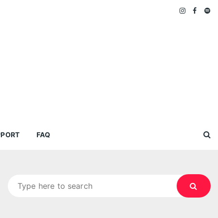
PPORT
FAQ
Search
for: