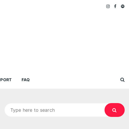
PPORT
FAQ
Search
for: