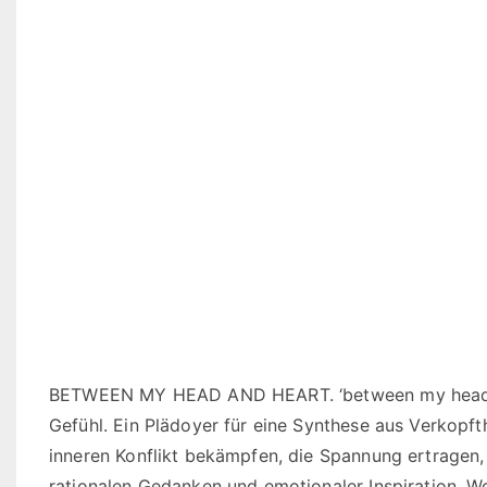
BETWEEN MY HEAD AND HEART. ‘between my head an
Gefühl. Ein Plädoyer für eine Synthese aus Verkopfth
inneren Konflikt bekämpfen, die Spannung ertragen,
rationalen Gedanken und emotionaler Inspiration. W