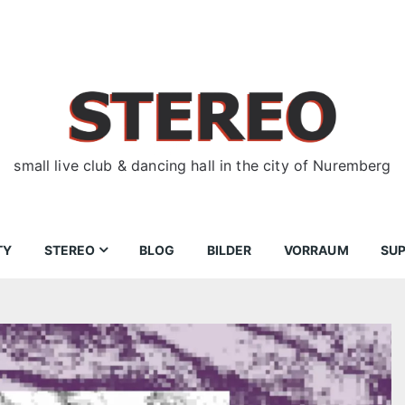
small live club & dancing hall in the city of Nuremberg
TY
STEREO
BLOG
BILDER
VORRAUM
SU
ir
Bewerbungen
Donnerstag
Wegbeschreibung