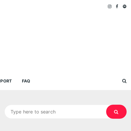
PPORT
FAQ
Search
for: