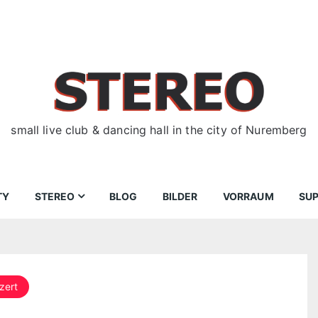
small live club & dancing hall in the city of Nuremberg
TY
STEREO
BLOG
BILDER
VORRAUM
SU
ir
Bewerbungen
Donnerstag
Wegbeschreibung
zert