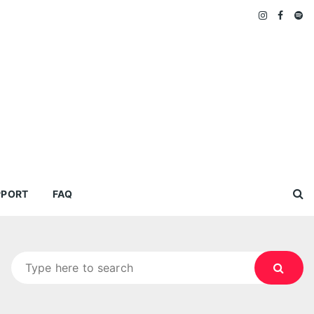
PPORT
FAQ
Search
for: