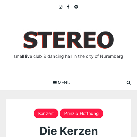
Skip
to
content
small live club & dancing hall in the city of Nuremberg
MENU
Konzert
Prinzip Hoffnung
Die Kerzen