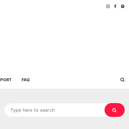
PPORT
FAQ
Search
for: