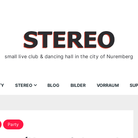
small live club & dancing hall in the city of Nuremberg
TY
STEREO
BLOG
BILDER
VORRAUM
SU
ir
Bewerbungen
Donnerstag
Wegbeschreibung
Party