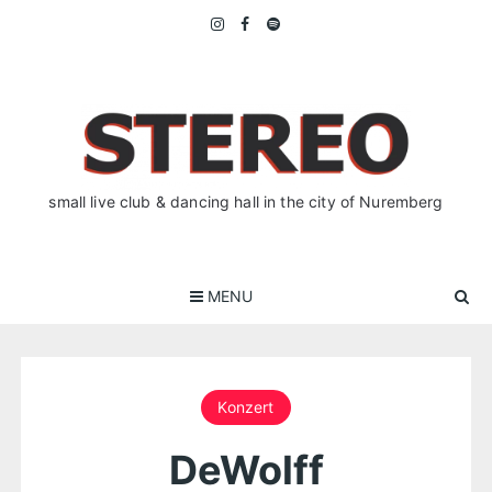
Skip
to
content
small live club & dancing hall in the city of Nuremberg
MENU
Konzert
DeWolff