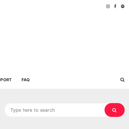
PPORT
FAQ
Search
for: