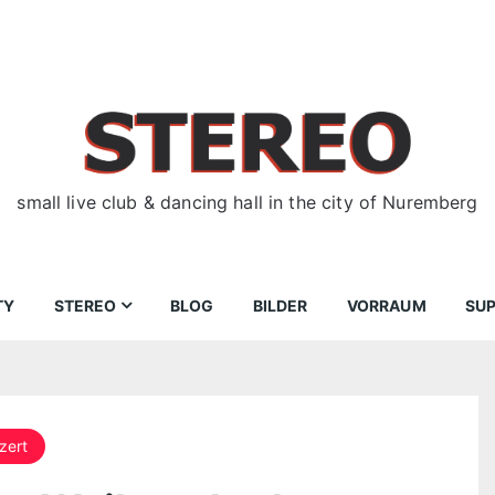
small live club & dancing hall in the city of Nuremberg
TY
STEREO
BLOG
BILDER
VORRAUM
SU
ir
Bewerbungen
Donnerstag
Wegbeschreibung
zert