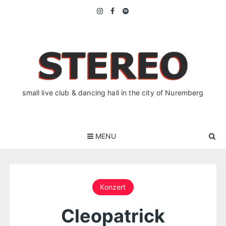
Skip
to
content
small live club & dancing hall in the city of Nuremberg
MENU
Konzert
Cleopatrick