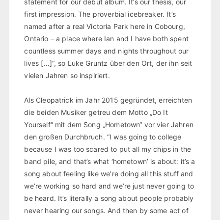
statement for our debut album. It’s our thesis, our
first impression. The proverbial icebreaker. It’s
named after a real Victoria Park here in Cobourg,
Ontario – a place where Ian and I have both spent
countless summer days and nights throughout our
lives […]“, so Luke Gruntz über den Ort, der ihn seit
vielen Jahren so inspiriert.
Als Cleopatrick im Jahr 2015 gegründet, erreichten
die beiden Musiker getreu dem Motto „Do It
Yourself“ mit dem Song „Hometown“ vor vier Jahren
den großen Durchbruch. “I was going to college
because I was too scared to put all my chips in the
band pile, and that’s what ‘hometown’ is about: it’s a
song about feeling like we’re doing all this stuff and
we’re working so hard and we’re just never going to
be heard. It’s literally a song about people probably
never hearing our songs. And then by some act of