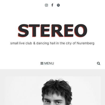
Skip
to
content
small live club & dancing hall in the city of Nuremberg
MENU