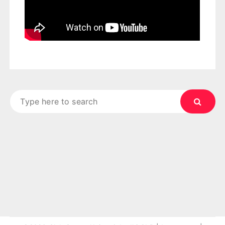
Search
for: