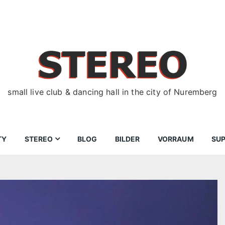
small live club & dancing hall in the city of Nuremberg
TY
STEREO
BLOG
BILDER
VORRAUM
SU
ir
Bewerbungen
Donnerstag
Wegbeschreibung