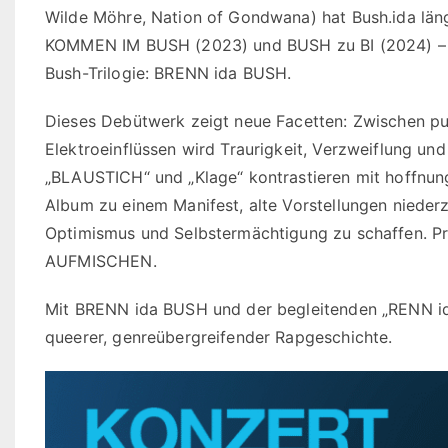
Wilde Möhre, Nation of Gondwana) hat Bush.ida län
KOMMEN IM BUSH (2023) und BUSH zu BI (2024) – er
Bush-Trilogie: BRENN ida BUSH.
Dieses Debütwerk zeigt neue Facetten: Zwischen p
Elektroeinflüssen wird Traurigkeit, Verzweiflung un
„BLAUSTICH“ und „Klage“ kontrastieren mit hoffnun
Album zu einem Manifest, alte Vorstellungen nieder
Optimismus und Selbstermächtigung zu schaffen. Pr
AUFMISCHEN.
Mit BRENN ida BUSH und der begleitenden „RENN ida
queerer, genreübergreifender Rapgeschichte.