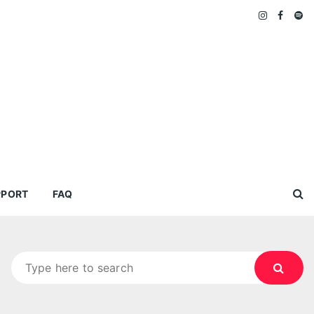
PPORT
FAQ
Search
for: