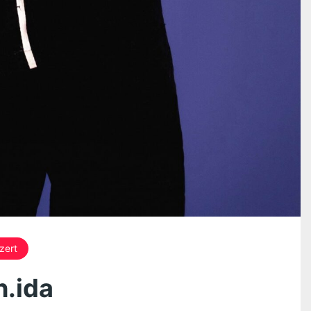
zert
.ida