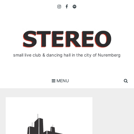
Skip
to
content
small live club & dancing hall in the city of Nuremberg
MENU