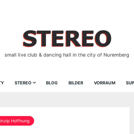
small live club & dancing hall in the city of Nuremberg
TY
STEREO
BLOG
BILDER
VORRAUM
SU
ir
Bewerbungen
Donnerstag
Wegbeschreibung
rinzip Hoffnung