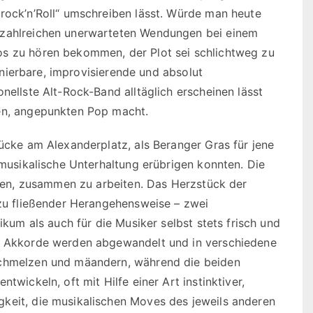
arock’n’Roll“ umschreiben lässt. Würde man heute
 zahlreichen unerwarteten Wendungen bei einem
os zu hören bekommen, der Plot sei schlichtweg zu
finierbare, improvisierende und absolut
nellste Alt-Rock-Band alltäglich erscheinen lässt
den, angepunkten Pop macht.
rücke am Alexanderplatz, als Beranger Gras für jene
 musikalische Unterhaltung erübrigen konnten. Die
atten, zusammen zu arbeiten. Das Herzstück der
 zu fließender Herangehensweise – zwei
ikum als auch für die Musiker selbst stets frisch und
g, Akkorde werden abgewandelt und in verschiedene
schmelzen und mäandern, während die beiden
twickeln, oft mit Hilfe einer Art instinktiver,
keit, die musikalischen Moves des jeweils anderen