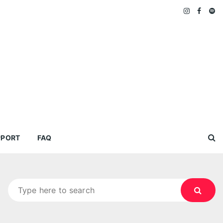
PPORT
FAQ
Search
for: