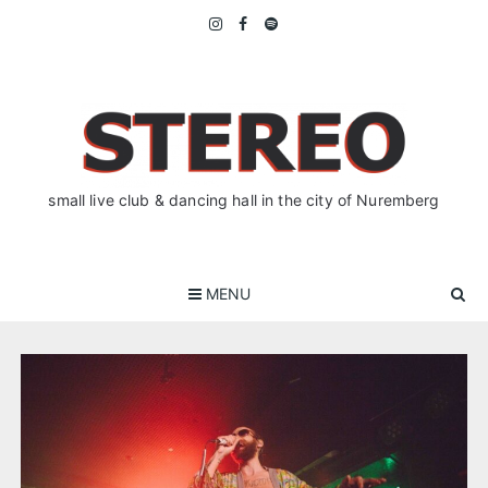
Skip
to
content
small live club & dancing hall in the city of Nuremberg
MENU