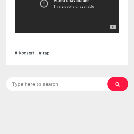
konzert
rap
Search
for: