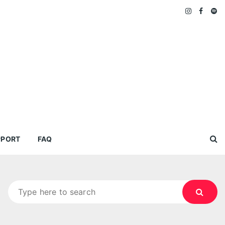
PPORT
FAQ
Search
for: