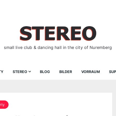
small live club & dancing hall in the city of Nuremberg
TY
STEREO
BLOG
BILDER
VORRAUM
SU
ir
Bewerbungen
Donnerstag
Wegbeschreibung
rty