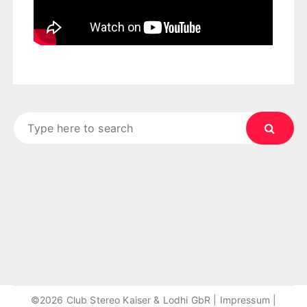
Search
for:
©2026 Club Stereo Kaiser & Lodhi GbR |
Impressum
|