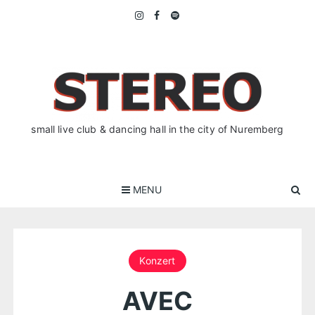
Skip
to
content
small live club & dancing hall in the city of Nuremberg
MENU
Konzert
AVEC