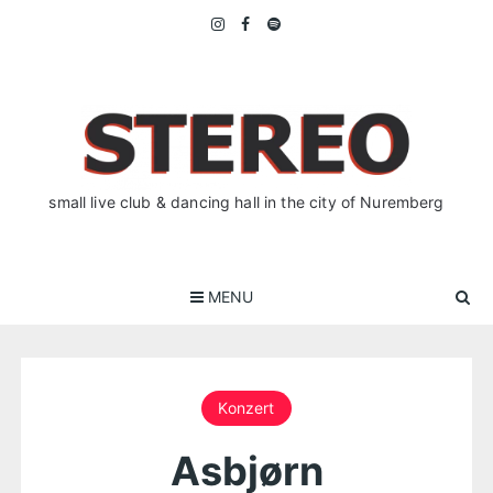
Skip
to
content
small live club & dancing hall in the city of Nuremberg
MENU
Konzert
Asbjørn