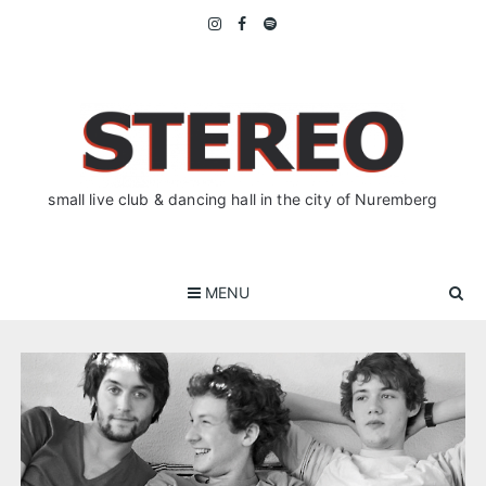
Skip
to
content
small live club & dancing hall in the city of Nuremberg
MENU