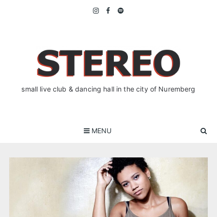
Skip
to
content
small live club & dancing hall in the city of Nuremberg
MENU