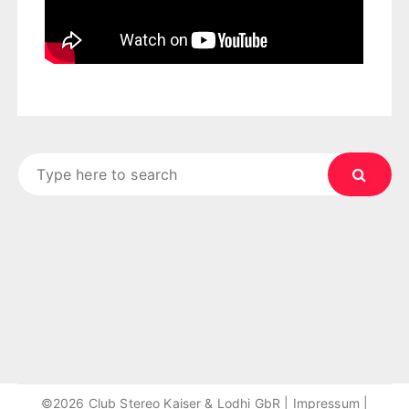
Search
for:
©2026 Club Stereo Kaiser & Lodhi GbR |
Impressum
|