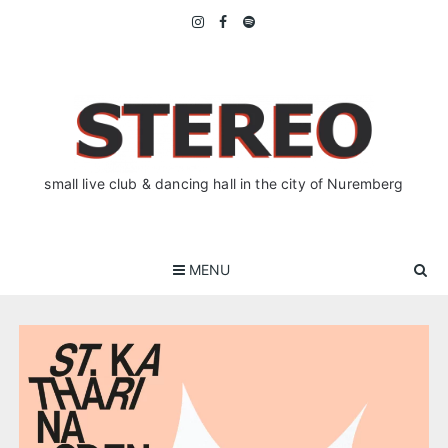
Skip
to
content
small live club & dancing hall in the city of Nuremberg
MENU