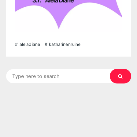
aleladiane
katharinenruine
Search
for: