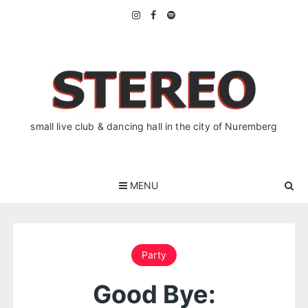
Skip
to
content
small live club & dancing hall in the city of Nuremberg
MENU
Party
Good Bye: