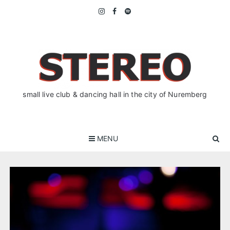
Skip
to
content
small live club & dancing hall in the city of Nuremberg
MENU