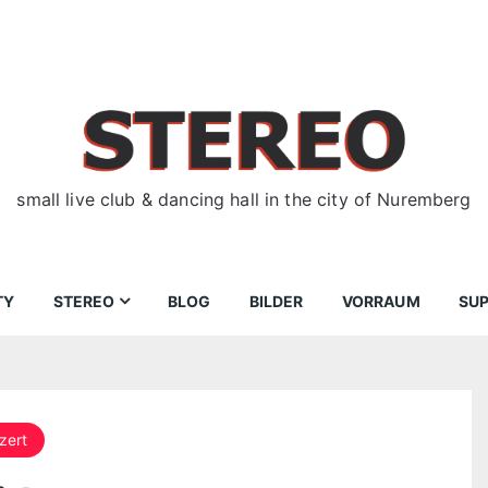
small live club & dancing hall in the city of Nuremberg
TY
STEREO
BLOG
BILDER
VORRAUM
SU
ir
Bewerbungen
Donnerstag
Wegbeschreibung
zert