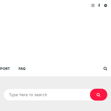
PPORT
FAQ
Search
for: