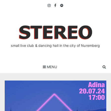
Skip
to
content
small live club & dancing hall in the city of Nuremberg
MENU