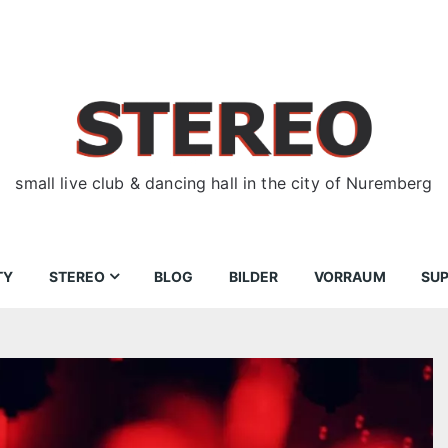
small live club & dancing hall in the city of Nuremberg
TY
STEREO
BLOG
BILDER
VORRAUM
SU
ir
Bewerbungen
Donnerstag
Wegbeschreibung