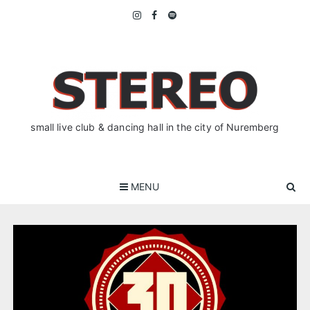
Skip
to
content
small live club & dancing hall in the city of Nuremberg
MENU