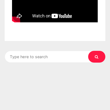
Search
for: