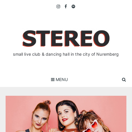
Skip
to
content
small live club & dancing hall in the city of Nuremberg
MENU