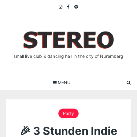
Skip
to
content
small live club & dancing hall in the city of Nuremberg
MENU
Party
🎉 3 Stunden Indie